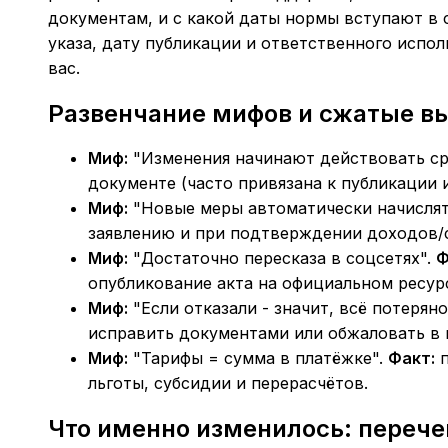
документам, и с какой даты нормы вступают в с
указа, дату публикации и ответственного исполн
вас.
Развенчание мифов и сжатые в
Миф:
"Изменения начинают действовать ср
документе (часто привязана к публикации 
Миф:
"Новые меры автоматически начислят
заявлению и при подтверждении доходов/с
Миф:
"Достаточно пересказа в соцсетях".
Ф
опубликование акта на официальном ресур
Миф:
"Если отказали - значит, всё потеряно
исправить документами или обжаловать в п
Миф:
"Тарифы = сумма в платёжке".
Факт:
п
льготы, субсидии и перерасчётов.
Что именно изменилось: перече