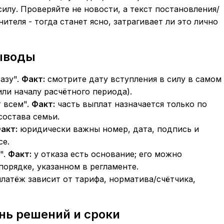
илу. Проверяйте не новости, а текст постановления/
ителя - тогда станет ясно, затрагивает ли это лично
ыводы
азу".
Факт:
смотрите дату вступления в силу в самом
или началу расчётного периода).
 всем".
Факт:
часть выплат назначается только по
остава семьи.
акт:
юридически важны номер, дата, подпись и
се.
".
Факт:
у отказа есть основание; его можно
орядке, указанном в регламенте.
латёж зависит от тарифа, норматива/счётчика,
нь решений и сроки