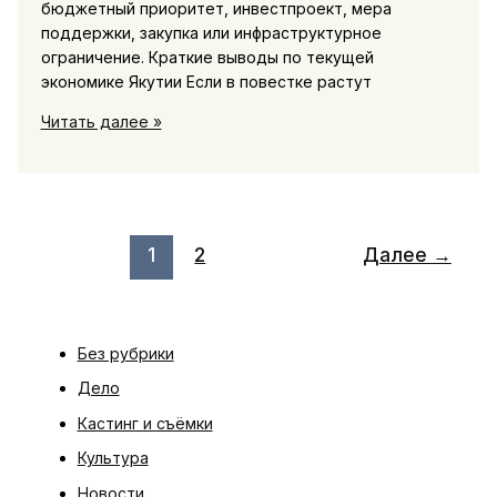
бюджетный приоритет, инвестпроект, мера
поддержки, закупка или инфраструктурное
ограничение. Краткие выводы по текущей
экономике Якутии Если в повестке растут
Экономика
Читать далее »
региона
в
Якутии:
главные
решения
1
2
Далее
→
правительства
и
бизнес-
новости
Без рубрики
Дело
Кастинг и съёмки
Культура
Новости