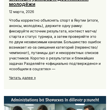
молодёжи
12 марта, 2026
Чтобы корректно объяснять спорт в Якутии (итоги,
анонсы, молодёжь), держите одну рамку:
фиксируйте источник результата, контекст матча/
старта и статус турнира, а затем проверяйте это
по двум независимым каналам. Большинство ошибок
возникает из-за смешения категорий (первенство/
чемпионат), путаницы дат и некорректных списков
участников. Коротко о результатах и ближайших
задачах Разделяйте «официально подтверждено» и
«сообщили в соцсетях» —
Спорт
Читать далее »
в
Якутии:
результаты
якутских
команд
и