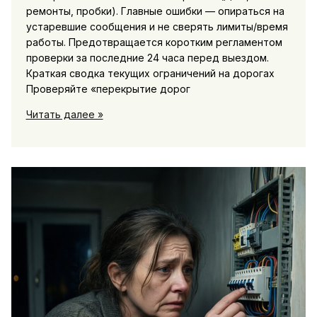
ремонты, пробки). Главные ошибки — опираться на
устаревшие сообщения и не сверять лимиты/время
работы. Предотвращается коротким регламентом
проверки за последние 24 часа перед выездом.
Краткая сводка текущих ограничений на дорогах
Проверяйте «перекрытие дорог
Ситуация
Читать далее »
на
дорогах:
перекрытия,
зимники,
паромы
и
обстановка
на
трассах