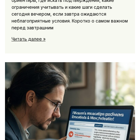
ориентиры, где искать подтверждения, какие
ограничения учитывать и какие шаги сделать
сегодня вечером, если завтра ожидаются
неблагоприятные условия. Коротко о самом важном
перед завтрашним
Итоги
Читать далее »
дня
в
Якутии:
что
важно
знать
жителям
перед
завтрашним
днём