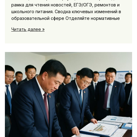
рамка для чтения новостей, ЕГЭ/ОГЭ, ремонтов и
школьного питания. Сводка ключевых изменений в
образовательной сфере Отделяйте нормативные
Образование:
Читать далее »
школьные
и
вузовские
новости,
ЕГЭ/
ОГЭ,
ремонты
и
питание
в
школах