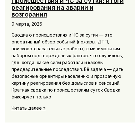
Происшествия и ЧС за сутки: итоги
реагирования на аварии и
возгорания
9 марта, 2026
Сводка о происшествиях и ЧС за сутки — это
оперативный обзор событий (пожары, ДТП,
поисково-спасательные работы) с минимальным
набором подтверждённых фактов: что случилось,
где, когда, какие силы работали и каковы
предварительные последствия. Её задача — дать
безопасные ориентиры населению и прозрачную
картину реагирования без домыслов и сенсаций.
Краткая сводка по происшествиям суток Сводка
фиксирует только
Происшествия
Читать далее »
и
ЧС
за
сутки: