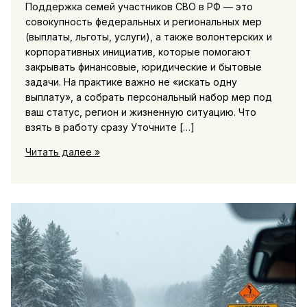
Поддержка семей участников СВО в РФ — это
совокупность федеральных и региональных мер
(выплаты, льготы, услуги), а также волонтерских и
корпоративных инициатив, которые помогают
закрывать финансовые, юридические и бытовые
задачи. На практике важно не «искать одну
выплату», а собрать персональный набор мер под
ваш статус, регион и жизненную ситуацию. Что
взять в работу сразу Уточните […]
СВО
Читать далее »
и
поддержка
семей:
меры
помощи,
выплаты,
волонтерские
инициативы
и
региональные