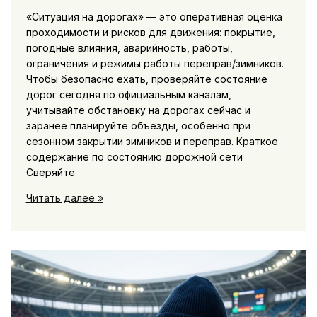
«Ситуация на дорогах» — это оперативная оценка
проходимости и рисков для движения: покрытие,
погодные влияния, аварийность, работы,
ограничения и режимы работы переправ/зимников.
Чтобы безопасно ехать, проверяйте состояние
дорог сегодня по официальным каналам,
учитывайте обстановку на дорогах сейчас и
заранее планируйте объезды, особенно при
сезонном закрытии зимников и переправ. Краткое
содержание по состоянию дорожной сети
Сверяйте
Ситуация
Читать далее »
на
дорогах:
состояние
федеральных
и
региональных
трасс,