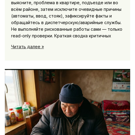
выясните, проблема в квартире, подъезде или во
всём районе, затем исключите очевидные причины
(автоматы, ввод, стояк), зафиксируйте факты и
обращайтесь в диспетчерскую/аварийные службы.
Не выполняйте рискованные работы сами — только
read-only проверки. Краткая сводка критичных
ЖКХ
Читать далее »
и
энергетика:
аварии,
отключения
и
сроки
восстановительных
работ