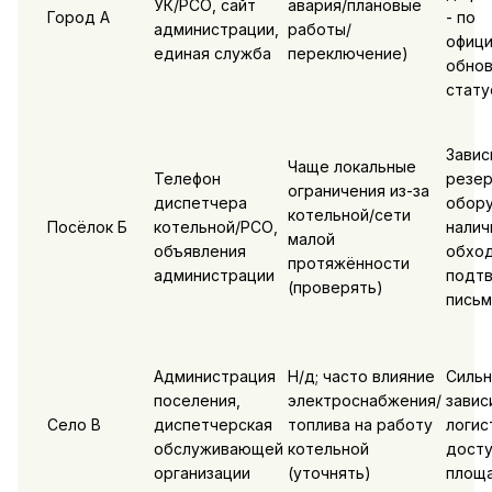
УК/РСО, сайт
авария/плановые
Город А
- по
администрации,
работы/
офиц
единая служба
переключение)
обно
стату
Завис
Чаще локальные
Телефон
резер
ограничения из-за
диспетчера
обору
котельной/сети
Посёлок Б
котельной/РСО,
налич
малой
объявления
обход
протяжённости
администрации
подт
(проверять)
письм
Администрация
Н/д; часто влияние
Сильн
поселения,
электроснабжения/
завис
Село В
диспетчерская
топлива на работу
логис
обслуживающей
котельной
досту
организации
(уточнять)
площа