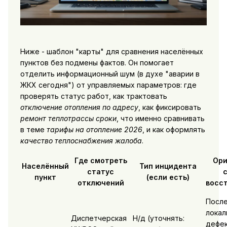
Ниже - шаблон "карты" для сравнения населённых
пунктов без подмены фактов. Он помогает
отделить информационный шум (в духе "аварии в
ЖКХ сегодня") от управляемых параметров: где
проверять статус работ, как трактовать
отключение отопления по адресу
, как фиксировать
ремонт теплотрассы сроки
, что именно сравнивать
в теме
тарифы на отопление 2026
, и как оформлять
качество теплоснабжения жалоба
.
Где смотреть
Ори
Населённый
Тип инцидента
статус
пункт
(если есть)
отключений
восс
Посл
локал
Диспетчерская
Н/д (уточнять:
дефек