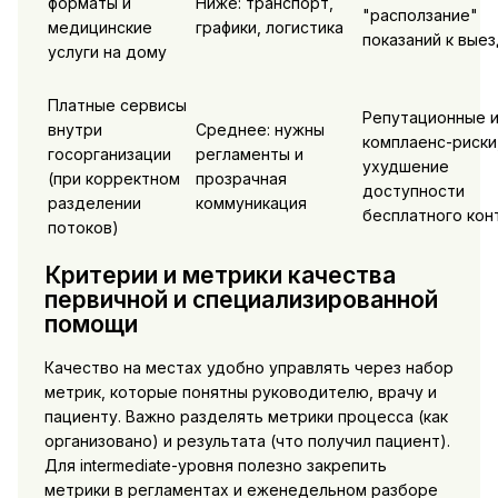
форматы и
Ниже: транспорт,
"расползание"
медицинские
графики, логистика
показаний к вые
услуги на дому
Платные сервисы
Репутационные 
внутри
Среднее: нужны
комплаенс-риски
госорганизации
регламенты и
ухудшение
(при корректном
прозрачная
доступности
разделении
коммуникация
бесплатного кон
потоков)
Критерии и метрики качества
первичной и специализированной
помощи
Качество на местах удобно управлять через набор
метрик, которые понятны руководителю, врачу и
пациенту. Важно разделять метрики процесса (как
организовано) и результата (что получил пациент).
Для intermediate-уровня полезно закрепить
метрики в регламентах и еженедельном разборе