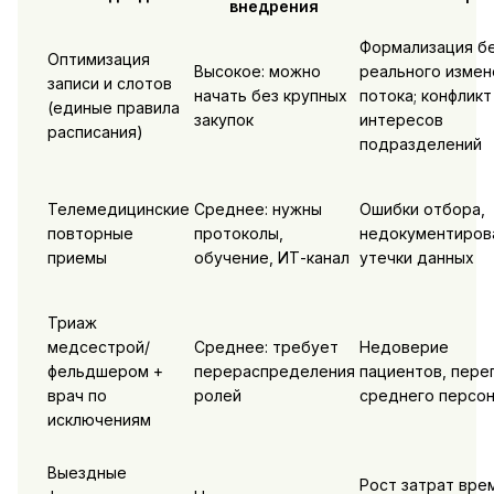
внедрения
Формализация б
Оптимизация
Высокое: можно
реального измен
записи и слотов
начать без крупных
потока; конфликт
(единые правила
закупок
интересов
расписания)
подразделений
Телемедицинские
Среднее: нужны
Ошибки отбора,
повторные
протоколы,
недокументиров
приемы
обучение, ИТ-канал
утечки данных
Триаж
медсестрой/
Среднее: требует
Недоверие
фельдшером +
перераспределения
пациентов, пере
врач по
ролей
среднего персо
исключениям
Выездные
Рост затрат вре