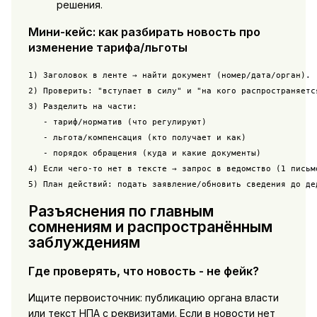
решения.
Мини-кейс: как разбирать новость про
изменение тарифа/льготы
1) Заголовок в ленте → найти документ (номер/дата/орган).

2) Проверить: "вступает в силу" и "на кого распространяется
3) Разделить на части:

   - тариф/норматив (что регулируют)

   - льгота/компенсация (кто получает и как)

   - порядок обращения (куда и какие документы)

4) Если чего-то нет в тексте → запрос в ведомство (1 письмо
5) План действий: подать заявление/обновить сведения до де
Разъяснения по главным
сомнениям и распространённым
заблуждениям
Где проверять, что новость - не фейк?
Ищите первоисточник: публикацию органа власти
или текст НПА с реквизитами. Если в новости нет