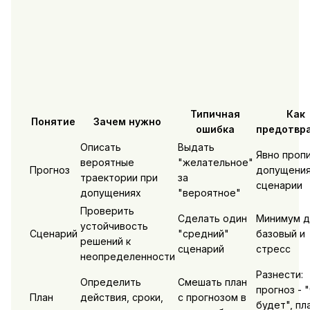
Типичная
Как
Понятие
Зачем нужно
ошибка
предотвр
Описать
Выдать
Явно проп
вероятные
"желательное"
Прогноз
допущения
траектории при
за
сценарии
допущениях
"вероятное"
Проверить
Сделать один
Минимум д
устойчивость
Сценарий
"средний"
базовый и
решений к
сценарий
стресс
неопределенности
Разнести:
Определить
Смешать план
прогноз - 
План
действия, сроки,
с прогнозом в
будет", пла