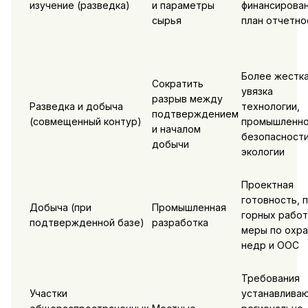
изучение (разведка)
и параметры
финансирован
сырья
план отчетно
Более жестк
Сократить
увязка
разрыв между
Разведка и добыча
технологии,
подтверждением
(совмещенный контур)
промышленн
и началом
безопасности
добычи
экологии
Проектная
готовность, 
Добыча (при
Промышленная
горных работ
подтвержденной базе)
разработка
меры по охр
недр и ООС
Требования
Участки
устанавлива