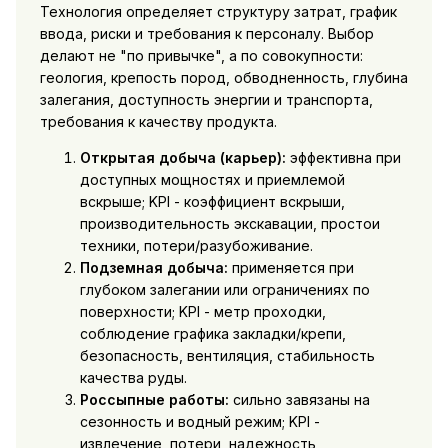
Технология определяет структуру затрат, график
ввода, риски и требования к персоналу. Выбор
делают не "по привычке", а по совокупности:
геология, крепость пород, обводненность, глубина
залегания, доступность энергии и транспорта,
требования к качеству продукта.
Открытая добыча (карьер):
эффективна при
доступных мощностях и приемлемой
вскрыше; KPI - коэффициент вскрыши,
производительность экскавации, простои
техники, потери/разубоживание.
Подземная добыча:
применяется при
глубоком залегании или ограничениях по
поверхности; KPI - метр проходки,
соблюдение графика закладки/крепи,
безопасность, вентиляция, стабильность
качества руды.
Россыпные работы:
сильно завязаны на
сезонность и водный режим; KPI -
извлечение, потери, надежность