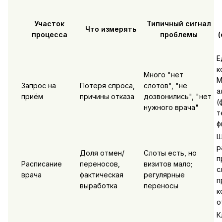
Участок
Типичный сигнал
Что измерять
процесса
проблемы
Е
к
Много "нет
М
Запрос на
Потеря спроса,
слотов", "не
а
приём
причины отказа
дозвонились", "нет
(
нужного врача"
т
ф
Ш
р
Доля отмен/
Слоты есть, но
п
Расписание
переносов,
визитов мало;
с
врача
фактическая
регулярные
п
выработка
переносы
к
о
К