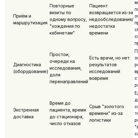
м
Повторные
Пациент
п
визиты по
возвращается из-за
Приём и
о
одному вопросу,
недообследования/
маршрутизация
п
"хождения по
недостатка
с
кабинетам"
времени
с
п
П
Простои,
Есть врачи, но нет
о
очереди на
Диагностика
результатов
р
исследования,
(оборудование)
исследований
в
доля
вовремя
с
перенаправлений
р
Е
д
Время до
Срыв "золотого
с
Экстренная
пациента, время
времени" из-за
т
доставка
до стационара,
логистики
р
число отказов
"
с