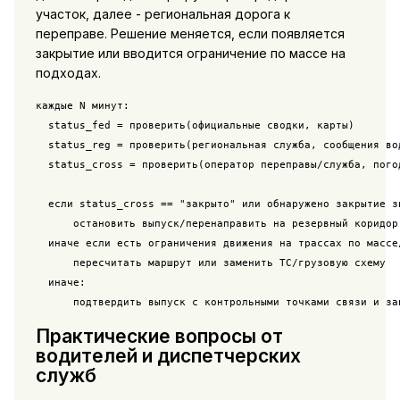
участок, далее - региональная дорога к
переправе. Решение меняется, если появляется
закрытие или вводится ограничение по массе на
подходах.
каждые N минут:

  status_fed = проверить(официальные сводки, карты)

  status_reg = проверить(региональная служба, сообщения вод
  status_cross = проверить(оператор переправы/служба, погод
  если status_cross == "закрыто" или обнаружено закрытие зи
      остановить выпуск/перенаправить на резервный коридор

  иначе если есть ограничения движения на трассах по массе/
      пересчитать маршрут или заменить ТС/грузовую схему

  иначе:

      подтвердить выпуск с контрольными точками связи и за
Практические вопросы от
водителей и диспетчерских
служб