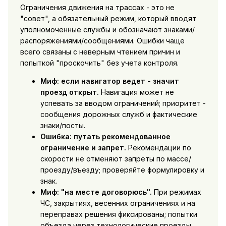
Ограничения движения на трассах - это не
"совет", а обязательный режим, который вводят
уполномоченные службы и обозначают знаками/
распоряжениями/сообщениями. Ошибки чаще
всего связаны с неверным чтением причин и
попыткой "проскочить" без учета контроля.
Миф: если навигатор ведет - значит
проезд открыт.
Навигация может не
успевать за вводом ограничений; приоритет -
сообщения дорожных служб и фактические
знаки/посты.
Ошибка: путать рекомендованное
ограничение и запрет.
Рекомендации по
скорости не отменяют запреты по массе/
проезду/въезду; проверяйте формулировку и
знак.
Миф: "на месте договорюсь".
При режимах
ЧС, закрытиях, весенних ограничениях и на
переправах решения фиксированы; попытки
объезда через технологические проезды