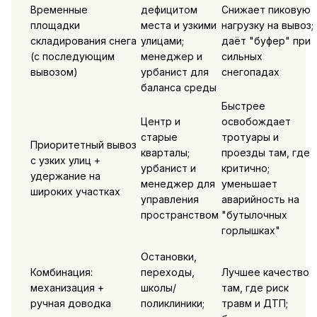
Временные
дефицитом
Снижает пиковую
площадки
места и узкими
нагрузку на вывоз;
складирования снега
улицами;
даёт "буфер" при
(с последующим
менеджер и
сильных
вывозом)
урбанист для
снегопадах
баланса среды
Быстрее
Центр и
освобождает
старые
тротуары и
Приоритетный вывоз
кварталы;
проезды там, где
с узких улиц +
урбанист и
критично;
удержание на
менеджер для
уменьшает
широких участках
управления
аварийность на
пространством
"бутылочных
горлышках"
Остановки,
Комбинация:
переходы,
Лучшее качество
механизация +
школы/
там, где риск
ручная доводка
поликлиники;
травм и ДТП;