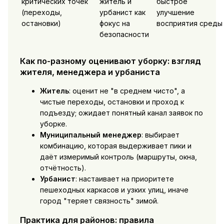
критических точек
житель и
быстрое
(переходы,
урбанист как
улучшение
остановки)
фокус на
восприятия среды
безопасности
Как по-разному оценивают уборку: взгляд
жителя, менеджера и урбаниста
Житель
: оценит не "в среднем чисто", а
чистые переходы, остановки и проход к
подъезду; ожидает понятный канал заявок по
уборке.
Муниципальный менеджер
: выбирает
комбинацию, которая выдерживает пики и
даёт измеримый контроль (маршруты, окна,
отчётность).
Урбанист
: настаивает на приоритете
пешеходных каркасов и узких улиц, иначе
город "теряет связность" зимой.
Практика для районов: правила