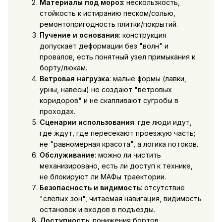
Материалы под мороз
: нескользкость,
стойкость к истиранию песком/солью,
ремонтопригодность плитки/покрытий.
Пучение и основания
: конструкция
допускает деформации без "волн" и
провалов, есть понятный узел примыкания к
борту/люкам.
Ветровая нагрузка
: малые формы (лавки,
урны, навесы) не создают "ветровых
коридоров" и не скапливают сугробы в
проходах.
Сценарии использования
: где люди идут,
где ждут, где пересекают проезжую часть;
не "равномерная красота", а логика потоков.
Обслуживание
: можно ли чистить
механизировано, есть ли доступ к технике,
не блокируют ли МАФы траектории.
Безопасность и видимость
: отсутствие
"слепых зон", читаемая навигация, видимость
остановок и входов в подъезды.
Доступность
: понижения бортов,