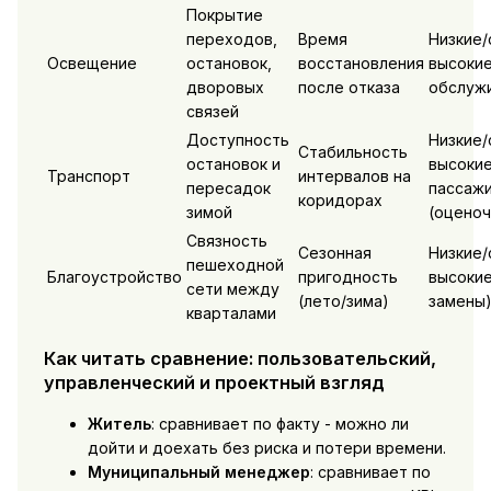
Покрытие
переходов,
Время
Низкие/
Освещение
остановок,
восстановления
высокие
дворовых
после отказа
обслуж
связей
Доступность
Низкие/
Стабильность
остановок и
высокие
Транспорт
интервалов на
пересадок
пассаж
коридорах
зимой
(оценоч
Связность
Сезонная
Низкие/
пешеходной
Благоустройство
пригодность
высокие
сети между
(лето/зима)
замены
кварталами
Как читать сравнение: пользовательский,
управленческий и проектный взгляд
Житель
: сравнивает по факту - можно ли
дойти и доехать без риска и потери времени.
Муниципальный менеджер
: сравнивает по