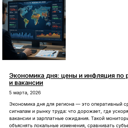
субсидии,
проверки
и
практические
кейсы
Экономика дня: цены и инфляция по 
и вакансии
5 марта, 2026
Экономика дня для региона — это оперативный с
сигналам и рынку труда: что дорожает, где ускор
вакансии и зарплатные ожидания. Такой монитори
объяснять локальные изменения, сравнивать суб