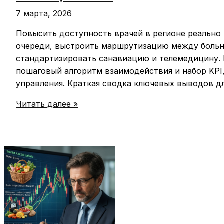
7 марта, 2026
Повысить доступность врачей в регионе реально ч
очереди, выстроить маршрутизацию между больн
стандартизировать санавиацию и телемедицину. 
пошаговый алгоритм взаимодействия и набор KPI,
управления. Краткая сводка ключевых выводов д
Здравоохранение:
Читать далее »
доступность
врачей,
работа
санавиации
и
новости
больниц
и
ФАПов