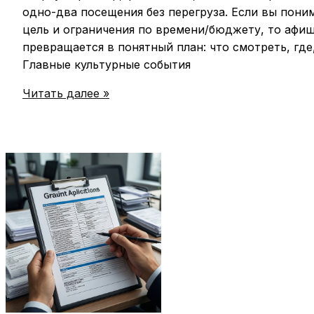
одно-два посещения без перегруза. Если вы пони
цель и ограничения по времени/бюджету, то афи
превращается в понятный план: что смотреть, где,
Главные культурные события
Культурная
Читать далее »
афиша
недели:
премьеры,
фестивали
и
выставки
в
вашем
городе