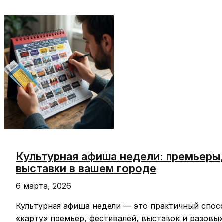
цены,
топливо,
продукты,
субсидии
и
поддержка
бизнеса
Культурная афиша недели: премьеры,
выставки в вашем городе
6 марта, 2026
Культурная афиша недели — это практичный спосо
«карту» премьер, фестивалей, выставок и разовы