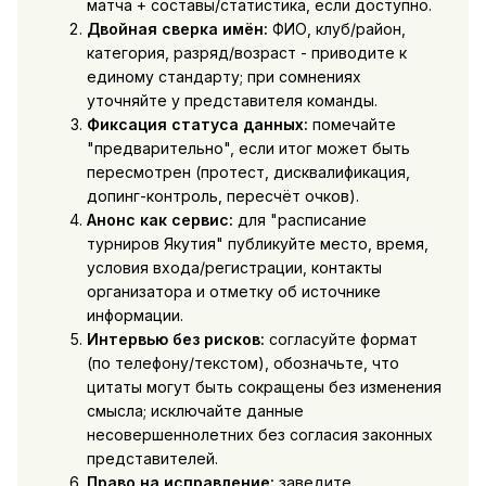
матча + составы/статистика, если доступно.
Двойная сверка имён:
ФИО, клуб/район,
категория, разряд/возраст - приводите к
единому стандарту; при сомнениях
уточняйте у представителя команды.
Фиксация статуса данных:
помечайте
"предварительно", если итог может быть
пересмотрен (протест, дисквалификация,
допинг-контроль, пересчёт очков).
Анонс как сервис:
для "расписание
турниров Якутия" публикуйте место, время,
условия входа/регистрации, контакты
организатора и отметку об источнике
информации.
Интервью без рисков:
согласуйте формат
(по телефону/текстом), обозначьте, что
цитаты могут быть сокращены без изменения
смысла; исключайте данные
несовершеннолетних без согласия законных
представителей.
Право на исправление:
заведите