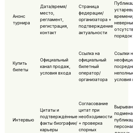
Публика
Дата/время/
Страница
устарев
место,
федерации/
Анонс
времени
регламент,
организатора +
турнира
неверны
регистрация,
подтверждение
отсутст
контакт
актуальности
порядок
Ссылка на
Ссылки н
Официальный
официальный
неофици
Купить
канал продаж,
билетный
посредн
билеты
условия входа
оператор/
неполны
организатора
условия 
Согласование
Вырыван
Цитаты и
цитат при
подмена
подтверждённые
необходимости
Интервью
публика
факты биографии/
+ проверка
персона
карьеры
спорных
данных