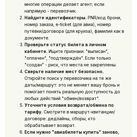
многие операции делает агент; если
напрямую - перевозчик.
Найдите идентификаторы.
PNR/код брони,
номер заказа, e-ticket (для авиа), номер
путёвки/договора (для круиза), фамилия как в
документе.
Проверьте статус билета в личном
кабинете.
Ищите признаки: "выписан",
"оплачен", "подтверждён". Если только
"создан" - риск, что места не закреплены.
Сверьте наличие мест безопасно.
Откройте поиск у перевозчика на те же
даты/маршрут: это не меняет вашу бронь и
помогает понять реальную доступность до
любых действий "обмен/возврат".
Уточните условия возврата/обмена по
тарифу.
Смотрите в маршрут-квитанции/
договоре: дедлайны, сборы, кто
обрабатывает возврат.
Если нужно "авиабилеты купить" заново,