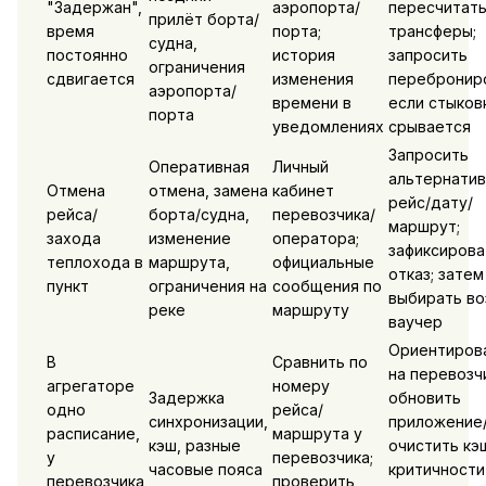
"Задержан",
аэропорта/
пересчитат
прилёт борта/
время
порта;
трансферы;
судна,
постоянно
история
запросить
ограничения
сдвигается
изменения
перебронир
аэропорта/
времени в
если стыков
порта
уведомлениях
срывается
Запросить
Оперативная
Личный
альтернати
Отмена
отмена, замена
кабинет
рейс/дату/
рейса/
борта/судна,
перевозчика/
маршрут;
захода
изменение
оператора;
зафиксирова
теплохода в
маршрута,
официальные
отказ; затем
пункт
ограничения на
сообщения по
выбирать во
реке
маршруту
ваучер
Ориентиров
В
Сравнить по
на перевозчи
агрегаторе
номеру
Задержка
обновить
одно
рейса/
синхронизации,
приложение
расписание,
маршрута у
кэш, разные
очистить кэш
у
перевозчика;
часовые пояса
критичности
перевозчика
проверить