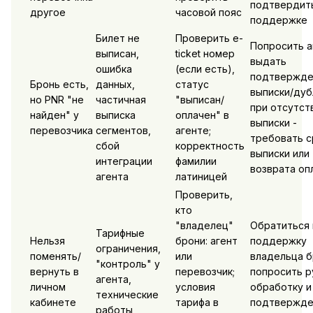
подтвердит
другое
часовой пояс
поддержке
Билет не
Проверить e-
Попросить а
выписан,
ticket номер
выдать
ошибка
(если есть),
подтвержде
Бронь есть,
данных,
статус
выписки/дуб
но PNR "не
частичная
"выписан/
при отсутст
найден" у
выписка
оплачен" в
выписки -
перевозчика
сегментов,
агенте;
требовать с
сбой
корректность
выписки или
интеграции
фамилии
возврата оп
агента
латиницей
Проверить,
кто
"владелец"
Обратиться 
Тарифные
Нельзя
брони: агент
поддержку
ограничения,
поменять/
или
владельца б
"контроль" у
вернуть в
перевозчик;
попросить 
агента,
личном
условия
обработку и
технические
кабинете
тарифа в
подтвержде
работы