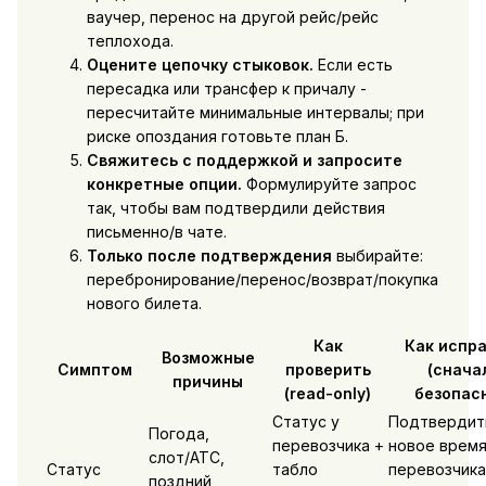
ваучер, перенос на другой рейс/рейс
теплохода.
Оцените цепочку стыковок.
Если есть
пересадка или трансфер к причалу -
пересчитайте минимальные интервалы; при
риске опоздания готовьте план Б.
Свяжитесь с поддержкой и запросите
конкретные опции.
Формулируйте запрос
так, чтобы вам подтвердили действия
письменно/в чате.
Только после подтверждения
выбирайте:
перебронирование/перенос/возврат/покупка
нового билета.
Как
Как испр
Возможные
Симптом
проверить
(снача
причины
(read-only)
безопас
Статус у
Подтвердит
Погода,
перевозчика +
новое время
слот/ATC,
Статус
табло
перевозчика
поздний