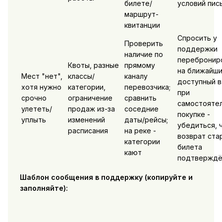
билете/
условий пис
маршрут-
квитанции
Спросить у
Проверить
поддержки
наличие по
перебронир
Квоты, разные
прямому
на ближайш
Мест "нет",
классы/
каналу
доступный в
хотя нужно
категории,
перевозчика;
при
срочно
ограничение
сравнить
самостояте
улететь/
продаж из-за
соседние
покупке -
уплыть
изменений
даты/рейсы;
убедиться, 
расписания
на реке -
возврат ста
категории
билета
кают
подтверждё
Шаблон сообщения в поддержку (копируйте и
заполняйте):