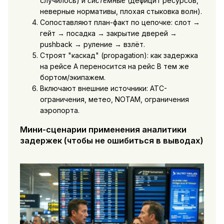
случилось) и
системные
(дефицит ресурсов,
неверные нормативы, плохая стыковка волн).
Сопоставляют план-факт по цепочке: слот →
гейт → посадка → закрытие дверей →
pushback → руление → взлёт.
Строят "каскад" (propagation): как задержка
на рейсе A переносится на рейс B тем же
бортом/экипажем.
Включают внешние источники: ATC-
ограничения, метео, NOTAM, ограничения
аэропорта.
Мини-сценарии применения аналитики
задержек (чтобы не ошибиться в выводах)