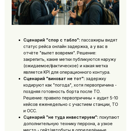
Сценарий "спор с табло":
пассажиры видят
статус рейса онлайн задержка, а у вас в
отчёте "вылет вовремя". Решение:
закрепить, какие метки публикуются наружу
(ожидаемое/фактическое) и какая метка
является KPI для операционного контура.
Сценарий "виноват не тот":
задержку
кодируют как "погода", хотя первопричина -
поздняя готовность борта после ТО.
Решение: правило первопричины + аудит 5-10
кейсов еженедельно с участием станции, ТО
и OCC.
Сценарий "не туда инвестируем":
покупают
дополнительную технику перрона, а узкое
место - гейт/автобусы в определённые