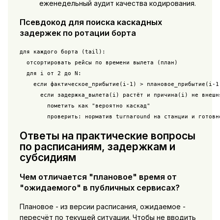
еженедельный аудит качества кодирования.
Псевдокод для поиска каскадных
задержек по ротации борта
для каждого борта (tail):

  отсортировать рейсы по времени вылета (план)

  для i от 2 до N:

    если фактическое_прибытие(i-1) > плановое_прибытие(i-1)
      если задержка_вылета(i) растёт и причина(i) не внешня
        пометить как "вероятно каскад"

        проверить: норматив turnaround на станции и готовн
Ответы на практические вопросы
по расписаниям, задержкам и
субсидиям
Чем отличается "плановое" время от
"ожидаемого" в публичных сервисах?
Плановое - из версии расписания, ожидаемое -
пересчёт по текущей ситуации. Чтобы не вводить