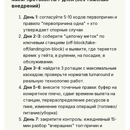
внедрений)
День 1:
согласуйте 5-10 кодов первопричин и
правило "первопричина одна" + кто
утверждает спорные случаи.
Дни 2-3:
соберите "цепочку меток" по
ключевым станциям (off-block/take-
off/landing/on-block) и выявите, где теряется
время: у гейта, в рулении, на посадке, в
обслуживании.
Дни 3-4:
найдите 3 ротации с максимальным
каскадом; проверьте норматив turnaround и
реальную технологию работ.
Дни 5-6:
внесите точечные правки: буфер на
конкретное плечо, сдвиг времени вылета на
станции, перераспределение ресурсов в
пике, изменение порядка операций (топливо/
питание/уборка).
День 7:
закрепите контроль: ежедневный 15-
мин разбор "вчерашних" топ-причин и