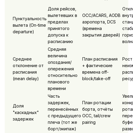
Доля рейсов,
Откл
вылетевших в
OCC/ACARS, AODB
внут
Пунктуальность
пределах
аэропорта, DCS
стан
вылета (On-time
принятого
(времена
стаб
departure)
допускa к
закрытия дверей)
гори
расписанию
волн
Средняя
величина
Среднее
План расписания
Рост
опоздания/
отклонение от
+ фактические
неиз
опережения
расписания
времена off-
расп
относительно
(mean delay)
block/take-off
ресу
планового
времени
Часть
Увел
задержек,
План ротации
конк
Доля
перенесённых
борта, отчёты
рота
"каскадных"
с предыдущего
OCC, tail/crew
пере
задержек
плеча (тот же
pairing
буфе
борт/экипаж)
разв